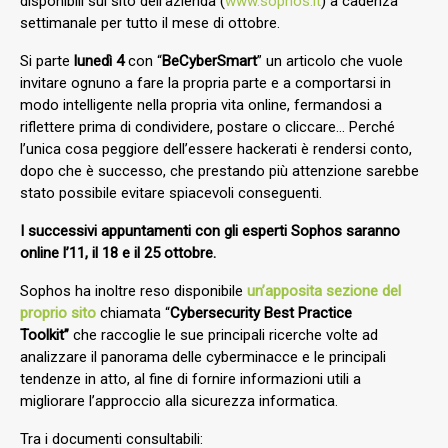
disponibili sul sito dell’azienda (
www.sophos.it
) a cadenza
settimanale per tutto il mese di ottobre.
Si parte
lunedì 4
con “
BeCyberSmart
” un articolo che vuole
invitare ognuno a fare la propria parte e a comportarsi in
modo intelligente nella propria vita online, fermandosi a
riflettere prima di condividere, postare o cliccare… Perché
l’unica cosa peggiore dell’essere hackerati è rendersi conto,
dopo che è successo, che prestando più attenzione sarebbe
stato possibile evitare spiacevoli conseguenti.
I successivi appuntamenti con gli esperti Sophos saranno
online l’11, il 18 e il 25 ottobre.
Sophos ha inoltre reso disponibile
un’apposita sezione del
proprio sito
chiamata “
Cybersecurity Best Practice
Toolkit”
che raccoglie le sue principali ricerche volte ad
analizzare il panorama delle cyberminacce e le principali
tendenze in atto, al fine di fornire informazioni utili a
migliorare l’approccio alla sicurezza informatica.
Tra i documenti consultabili: