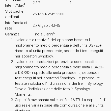
2 / 7
4
4
Interni/Max
Slot cache
2 x M.2 NVMe 2280
dedicati
Interfaccia di
2 x Gigabit RJ-45
rete
5
Garanzia
Fino a 5 anni
I valori della reattività dell’app sono basati sul
miglioramento medio percentuale dell’unità DS720+
rispetto all’unità precedente, secondo i test eseguiti
nei laboratori Synology.
I valori delle prestazioni potenziate sono basati sul
miglioramento medio percentuale delle unità DS420+
e DS720+ rispetto alle unità precedenti, secondo i
test eseguiti nei laboratori Synology. Le procedure
testate includono l’indicizzazione dei file in Synology
Drive e l’indicizzazione delle foto in Synology
Moments.
Capacità raw basata sulle unità a 16 TB. La capacità di
uso reale varia in base alla configurazione e alle unità
di misura.