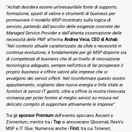
“
Achab desidera essere un’inesauribile fonte di supporto,
formazione, spunti di valore e strumenti di business per
promuovere il modello MSP incentrato sulla logica di
servizio, partendo dall’ascolto delle esigenze concrete dei
Managed Service Provider e dall’attenta osservazione delle
necessità delle PMI
” afferma
Andrea Veca
,
CEO di Achab
.
“
Nel contesto attuale caratterizzato da sfide e necessità in
continua evoluzione, è fondamentale per gli MSP disporre sia
di competenze di business che di un livello di innovazione
tecnologica adeguato, sempre nell’ottica di far prosperare il
proprio business e offrire valore alle imprese che si
avvalgono dei servizi offerti. Nel riconfermare questo nostro
appuntamento, vogliamo dare nuova energia e linfa vitale ai
fornitori di servizi IT gestiti, oltre a offrire la nostra rinnovata
vicinanza per poter fornire al meglio servizi su misura nel
delicato compito di supportare attivamente le imprese
.”
Tra gli
sponsor
Premium
dell’evento spiccano Axcient e
Zomentum, mentre tra i
Top
si annoverano Qboxmail, ReeVo
MSP e IT Glue. Numerosi anche i
First
, tra cui Timenet,