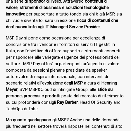
una serie di
sponsor di livello
. Attraverso
contenuti di
valore
,
strumenti di business e soluzioni tecnologiche
innovative
per supportare a tutto tondo sia chi è già MSP, sia
chi vuole diventarlo, sarà un’edizione
ricca di contenuti che
darà nuova linfa agli IT Managed Service Provider
.
MSP Day si pone come occasione per eccellenza di
condivisione tra i vendor e i fornitori di servizi IT gestiti in
Italia, con l’obiettivo di offrire supporto e strumenti concreti
per rispondere alle variegate esigenze dei professionisti del
settore. MSP Day offrirà ai partecipanti un’agenda di valore
composta da sessioni plenarie presidiate da speaker
autorevoli e di respiro internazionale, con interventi di
scenario relativi all’
evoluzione degli MSP
a cura di
Henning
Meyer
, SVP MSP&Cloud di Infinigate Group, alle
sfide su
persone, processi e prodotti
poste dal mercato di riferimento
su cui profonderà consigli
Ray Barber
, Head Of Security and
TechOps di Tribe.
Ma quanto guadagnano gli MSP?
Anche una delle domande
più frequenti nel settore troverà risposte nei contenuti di alto