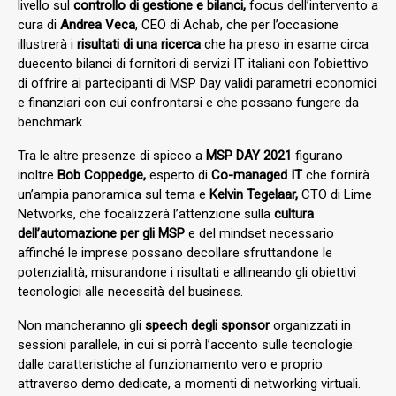
livello sul
controllo di gestione e bilanci,
focus dell’intervento a
cura di
Andrea Veca
, CEO di Achab, che per l’occasione
illustrerà i
risultati di una ricerca
che ha preso in esame circa
duecento bilanci di fornitori di servizi IT italiani con l’obiettivo
di offrire ai partecipanti di MSP Day validi parametri economici
e finanziari con cui confrontarsi e che possano fungere da
benchmark.
Tra le altre presenze di spicco a
MSP DAY 2021
figurano
inoltre
Bob Coppedge,
esperto di
Co-managed IT
che fornirà
un’ampia panoramica sul tema e
Kelvin Tegelaar,
CTO di Lime
Networks, che focalizzerà l’attenzione sulla
cultura
dell’automazione per gli MSP
e del mindset necessario
affinché le imprese possano decollare sfruttandone le
potenzialità, misurandone i risultati e allineando gli obiettivi
tecnologici alle necessità del business.
Non mancheranno gli
speech degli sponsor
organizzati in
sessioni parallele, in cui si porrà l’accento sulle tecnologie:
dalle caratteristiche al funzionamento vero e proprio
attraverso demo dedicate, a momenti di networking virtuali.