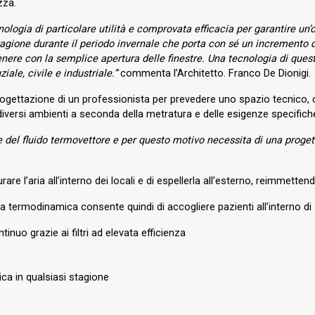
zza.
gia di particolare utilità e comprovata efficacia per garantire un’ot
ione durante il periodo invernale che porta con sé un incremento di v
tenere con la semplice apertura delle finestre. Una tecnologia di ques
ale, civile e industriale.”
commenta l’Architetto. Franco De Dionigi.
rogettazione di un professionista per prevedere uno spazio tecnico, c
i diversi ambienti a seconda della metratura e delle esigenze specifich
 del fluido termovettore e per questo motivo necessita di una progetta
 l’aria all’interno dei locali e di espellerla all’esterno, reimmettendo 
ta termodinamica consente quindi di accogliere pazienti all’interno di
inuo grazie ai filtri ad elevata efficienza
ca in qualsiasi stagione
O