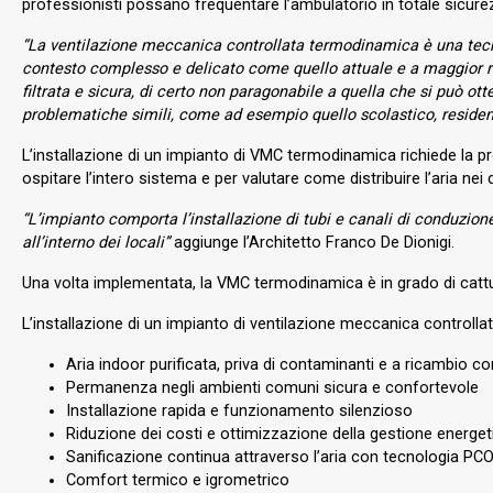
professionisti possano frequentare l’ambulatorio in totale sicure
“
La ventilazione meccanica controllata termodinamica è una tecnolo
contesto complesso e delicato come quello attuale e a maggior rag
filtrata e sicura, di certo non paragonabile a quella che si può ot
problematiche simili, come ad esempio quello scolastico, residenzi
L’installazione di un impianto di VMC termodinamica richiede la p
ospitare l’intero sistema e per valutare come distribuire l’aria ne
“L’impianto comporta l’installazione di tubi e canali di conduzione
all’interno dei locali”
aggiunge l’Architetto Franco De Dionigi.
Una volta implementata, la VMC termodinamica è in grado di catturare
L’installazione di un impianto di ventilazione meccanica controlla
Aria indoor purificata, priva di contaminanti e a ricambio cont
Permanenza negli ambienti comuni sicura e confortevole
Installazione rapida e funzionamento silenzioso
Riduzione dei costi e ottimizzazione della gestione energeti
Sanificazione continua attraverso l’aria con tecnologia PC
Comfort termico e igrometrico