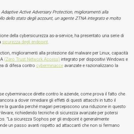
 Adaptive Active Adversary Protection, miglioramenti alla
lo dello stato degli account,
un agente ZTNA integrato e molto
azione della cybersicurezza as-a-service, ha presentato una serie di
la
sicurezza degli endpoint
.
tion, miglioramenti alla protezione dal malware per Linux, capacità
TNA
(Zero Trust Network Access)
integrato per dispositivi Windows e
ea di difesa contro
cyberminacce
avanzate e razionalizzano la
e cyberminacce dirette contro le aziende, come prova il fatto che
cora a dover rimediare gli effetti di questi attacchi in tutto il
e la guardia perché magari percepiscono una riduzione in questo
 rilevare, richiedendo tecniche di sicurezza avanzate per potersi
phos. “La sicurezza Sophos per gli endpoint è generalmente
ziende un passo avanti rispetto ad attaccanti che non si fermano