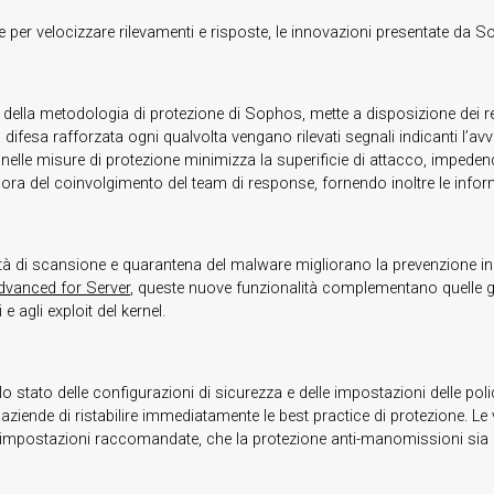
che per velocizzare rilevamenti e risposte, le innovazioni presentate 
della metodologia di protezione di Sophos, mette a disposizione dei r
ifesa rafforzata ogni qualvolta vengano rilevati segnali indicanti l’a
le misure di protezione minimizza la superificie di attacco, impedendo 
a del coinvolgimento del team di response, fornendo inoltre le informa
tà di scansione e quarantena del malware migliorano la prevenzione in te
dvanced for Server
, queste nuove funzionalità complementano quelle già
e agli exploit del kernel.
llo stato delle configurazioni di sicurezza e delle impostazioni delle pol
aziende di ristabilire immediatamente le best practice di protezione. Le 
impostazioni raccomandate, che la protezione anti-manomissioni sia att