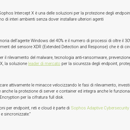
Sophos Intercept X è una delle soluzioni per la protezione degli endp
di interi ambienti senza dover installare ulteriori agenti
oria dell’agente Windows del 40% e il numero di processi di oltre il 30%
yment del sensore XDR (Extended Detection and Response) che è di circ
 il rilevamento del malware, tecnologia anti-ransomware, prevenzione d
 X, la soluzione
leader di mercato
per la sicurezza degli endpoint, prot
cercare attivamente le minacce velocizzando le fasi di rilevamento, investi
che la protezione di server e container ed integra anche le funzionali
cryption per la cifratura full disk.
oni per endpoint, reti e cloud è parte di
Sophos Adaptive Cybersecurit
 e sincronizzate.”