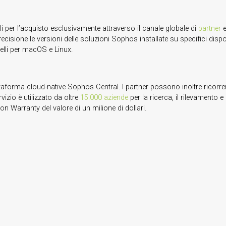
i per l’acquisto esclusivamente attraverso il canale globale di
partner
e
ecisione le versioni delle soluzioni Sophos installate su specifici disp
lli per macOS e Linux.
piattaforma cloud-native Sophos Central. I partner possono inoltre r
izio è utilizzato da oltre
15.000 aziende
per la ricerca, il rilevamento 
n Warranty del valore di un milione di dollari.