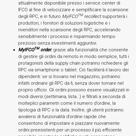
attualmente disponibile presso i service center di
IFCO al fine di velocizzare e semplificare la scansione
TM
degli RPC, e in futuro
MyIFCO
recollect
supporterà i
produttori, i fornitori di soluzioni logistiche e i
rivenditori nella scansione degli RPC, accelerando
sensibilmente i processi e risparmiando tempo
prezioso senza investimenti aggiuntivi.
TM
MyIFCO
order
:
grazie alla funzionalità che consente
di gestire gli ordini da remoto in modo semplice, tutti i
protagonisti della supply chain potranno richiedere gli
RPC via smartphone o tablet. Ciò faciliterà il lavoro dei
dipendenti: se si trovano nel magazzino, potranno
infatti ordinare gli RPC da lì, senza dover tornare nel
proprio ufficio. Gli ordini possono essere visualizzati in
modi diversi (settimana, lista…) e filtrati a seconda di
molteplici parametri come il numero d’ordine, la
tipologia di RPC o la data. Inoltre, gli utenti potranno
avvalersi di funzionalità d’ordine rapide che
consentono di impostare e piazzare nuovamente
ordini preesistenti per un processo il più efficiente