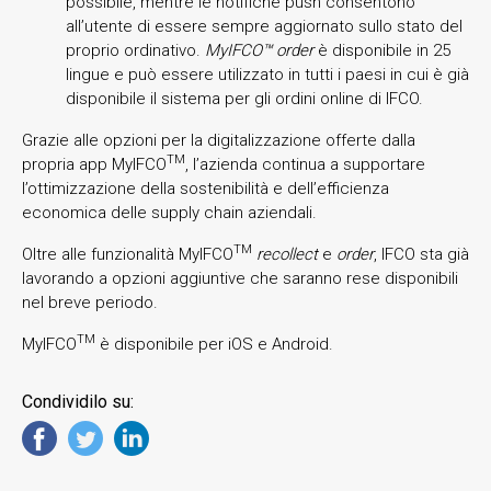
possibile, mentre le notifiche push consentono
all’utente di essere sempre aggiornato sullo stato del
proprio ordinativo.
MyIFCO™ order
è disponibile in 25
lingue e può essere utilizzato in tutti i paesi in cui è già
disponibile il sistema per gli ordini online di IFCO.
Grazie alle opzioni per la digitalizzazione offerte dalla
TM
propria app MyIFCO
, l’azienda continua a supportare
l’ottimizzazione della sostenibilità e dell’efficienza
economica delle supply chain aziendali.
TM
Oltre alle funzionalità MyIFCO
recollect
e
order
, IFCO sta già
lavorando a opzioni aggiuntive che saranno rese disponibili
nel breve periodo.
TM
MyIFCO
è disponibile per iOS e Android.
Condividilo su: