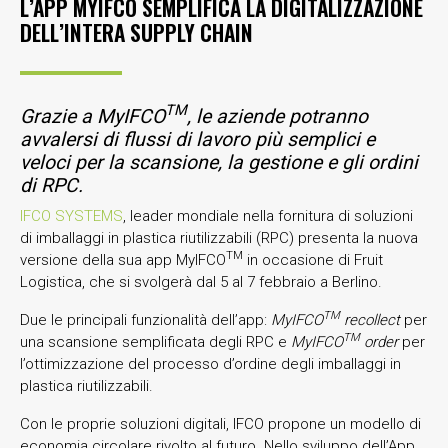
L’APP MYIFCO SEMPLIFICA LA DIGITALIZZAZIONE
DELL’INTERA SUPPLY CHAIN
TM
Grazie a MyIFCO
, le aziende potranno
avvalersi di flussi di lavoro più semplici e
veloci per la scansione, la gestione e gli ordini
di RPC.
IFCO SYSTEMS
, leader mondiale nella fornitura di soluzioni
di imballaggi in plastica riutilizzabili (RPC) presenta la nuova
TM
versione della sua app MyIFCO
in occasione di Fruit
Logistica, che si svolgerà dal 5 al 7 febbraio a Berlino.
TM
Due le principali funzionalità dell’app:
MyIFCO
recollect
per
TM
una scansione semplificata degli RPC e
MyIFCO
order
per
l’ottimizzazione del processo d’ordine degli imballaggi in
plastica riutilizzabili.
Con le proprie soluzioni digitali, IFCO propone un modello di
economia circolare rivolto al futuro. Nello sviluppo dell’App