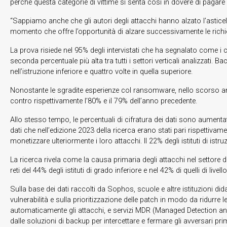
perché questa categorie di vittime si senta così in dovere di pagare i
“Sappiamo anche che gli autori degli attacchi hanno alzato l’astice
momento che offre l’opportunità di alzare successivamente le richies
La prova risiede nel 95% degli intervistati che ha segnalato come i
seconda percentuale più alta tra tutti i settori verticali analizzati
nell’istruzione inferiore e quattro volte in quella superiore.
Nonostante le sgradite esperienze col ransomware, nello scorso anno 
contro rispettivamente l’80% e il 79% dell’anno precedente.
Allo stesso tempo, le percentuali di cifratura dei dati sono aumentate 
dati che nell’edizione 2023 della ricerca erano stati pari rispettiva
monetizzare ulteriormente i loro attacchi. Il 22% degli istituti di istru
La ricerca rivela come la causa primaria degli attacchi nel settore de
reti del 44% degli istituti di grado inferiore e nel 42% di quelli di li
Sulla base dei dati raccolti da Sophos, scuole e altre istituzioni d
vulnerabilità e sulla prioritizzazione delle patch in modo da ridurre
automaticamente gli attacchi, e servizi MDR (Managed Detection and 
dalle soluzioni di backup per intercettare e fermare gli avversari 