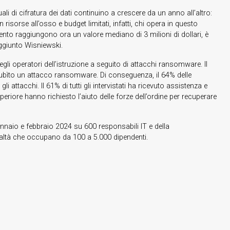
i di cifratura dei dati continuino a crescere da un anno all’altro:
isorse all’osso e budget limitati, infatti, chi opera in questo
ento raggiungono ora un valore mediano di 3 milioni di dollari, è
aggiunto Wisniewski.
gli operatori dell’istruzione a seguito di attacchi ransomware. Il
aver subìto un attacco ransomware. Di conseguenza, il 64% delle
i attacchi. Il 61% di tutti gli intervistati ha ricevuto assistenza e
uperiore hanno richiesto l’aiuto delle forze dell’ordine per recuperare
nnaio e febbraio 2024 su 600 responsabili IT e della
 realtà che occupano da 100 a 5.000 dipendenti.