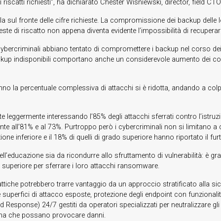
 riscatti richiesti”, ha dichiarato Chester Wisniewski, director, field C
lla sul fronte delle cifre richieste. La compromissione dei backup dell
te di riscatto non appena diventa evidente l’impossibilità di recuperare 
 cybercriminali abbiano tentato di compromettere i backup nel corso de
. Backup indisponibili comportano anche un considerevole aumento dei cost
la percentuale complessiva di attacchi si è ridotta, andando a colpire i
leggermente interessando l’85% degli attacchi sferrati contro l’istruzione
mente all’81% e al 73%. Purtroppo però i cybercriminali non si limitano a
zione inferiore e il 18% di quelli di grado superiore hanno riportato il fur
ll’educazione sia da ricondurre allo sfruttamento di vulnerabilità: è graz
vello superiore per sferrare i loro attacchi ransomware.
idattiche potrebbero trarre vantaggio da un approccio stratificato alla 
 le superfici di attacco esposte, protezione degli endpoint con funzional
Response) 24/7 gestiti da operatori specializzati per neutralizzare gli 
prima che possano provocare danni.