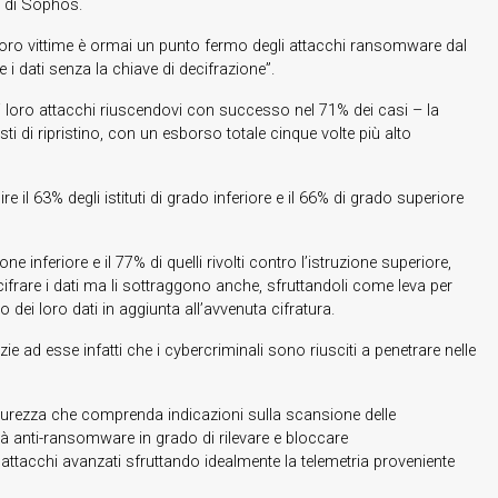
TO di Sophos.
e loro vittime è ormai un punto fermo degli attacchi ransomware dal
i dati senza la chiave di decifrazione”.
i loro attacchi riuscendovi con successo nel 71% dei casi – la
i di ripristino, con un esborso totale cinque volte più alto
l 63% degli istituti di grado inferiore e il 66% di grado superiore
 inferiore e il 77% di quelli rivolti contro l’istruzione superiore,
 cifrare i dati ma li sottraggono anche, sfruttandoli come leva per
to dei loro dati in aggiunta all’avvenuta cifratura.
ie ad esse infatti che i cybercriminali sono riusciti a penetrare nelle
sicurezza che comprenda indicazioni sulla scansione delle
ità anti-ransomware in grado di rilevare e bloccare
attacchi avanzati sfruttando idealmente la telemetria proveniente