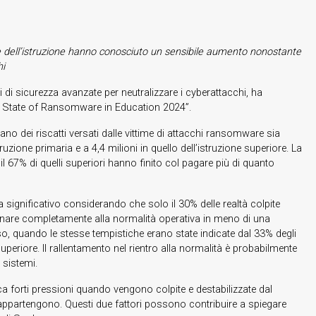
ore dell’istruzione hanno conosciuto un sensibile aumento nonostante
hi
di sicurezza avanzate per neutralizzare i cyberattacchi, ha
he State of Ransomware in Education 2024”.
 dei riscatti versati dalle vittime di attacchi ransomware sia
truzione primaria e a 4,4 milioni in quello dell’istruzione superiore. La
 e il 67% di quelli superiori hanno finito col pagare più di quanto
ignificativo considerando che solo il 30% delle realtà colpite
ritornare completamente alla normalità operativa in meno di una
so, quando le stesse tempistiche erano state indicate dal 33% degli
 superiore. Il rallentamento nel rientro alla normalità è probabilmente
 sistemi.
voca forti pressioni quando vengono colpite e destabilizzate dal
i appartengono. Questi due fattori possono contribuire a spiegare