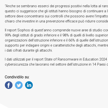
“Anche se sembrano esserci dei progressi positivi nella lotta al ran
questo ci suggerisce che gli istituti hanno bisogno di continuare a l
settore deve concentrarsi sui controlli che possono avere l’impatto 
chiaro che investire in una prevenzione efficace può ridurre conside
Il report Sophos di quest’anno comprende nuove aree di studio come l’
99% degli istituti di grado inferiore e il 98% di quelli di livello sup
organizzazioni dell’istruzione inferiore e il 66% di quelle dell’istruzi
supporto per indagare origini e caratteristiche degli attacchi, mentre 
i dati cifrati durante gli attacchi.
I dati utilizzati per il report State of Ransomware in Education 2
cybersicurezza che lavorano nel settore dell’istruzione in 14 Paesi 
Condividilo su: