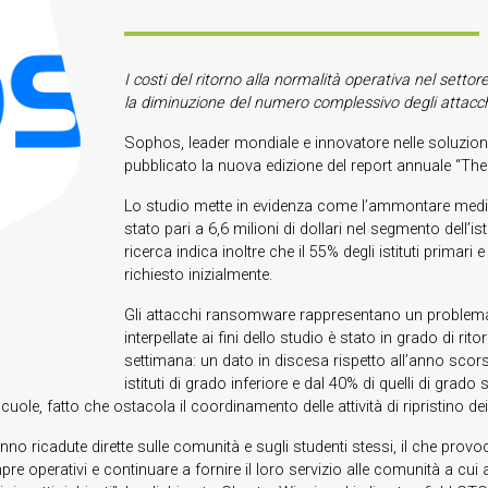
I costi del ritorno alla normalità operativa nel sett
la diminuzione del numero complessivo degli attacc
Sophos, leader mondiale e innovatore nelle soluzioni 
pubblicato la nuova edizione del report annuale “T
Lo studio mette in evidenza come l’ammontare mediano
stato pari a 6,6 milioni di dollari nel segmento dell’is
ricerca indica inoltre che il 55% degli istituti primari
richiesto inizialmente.
Gli attacchi ransomware rappresentano un problema s
interpellate ai fini dello studio è stato in grado di 
settimana: un dato in discesa rispetto all’anno scor
istituti di grado inferiore e dal 40% di quelli di grado
cuole, fatto che ostacola il coordinamento delle attività di ripristino dei
hanno ricadute dirette sulle comunità e sugli studenti stessi, il che pro
re operativi e continuare a fornire il loro servizio alle comunità a cu