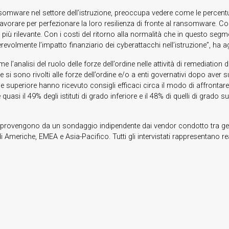
somware nel settore dell’istruzione, preoccupa vedere come le percentual
avorare per perfezionare la loro resilienza di fronte al ransomware. Con r
più rilevante. Con i costi del ritorno alla normalità che in questo segm
revolmente l’impatto finanziario dei cyberattacchi nell’istruzione”, ha 
analisi del ruolo delle forze dell’ordine nelle attività di remediation de
eriore si sono rivolti alle forze dell’ordine e/o a enti governativi dopo 
one superiore hanno ricevuto consigli efficaci circa il modo di affrontare gl
quasi il 49% degli istituti di grado inferiore e il 48% di quelli di grado s
024 provengono da un sondaggio indipendente dai vendor condotto tra ge
di Americhe, EMEA e Asia-Pacifico. Tutti gli intervistati rappresentano