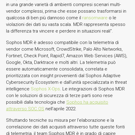
in una grande varietà di ambienti compresi scenari multi-
vendor complessi, prima che esse possano trasformarsi in
qualcosa di ben più dannoso come il
ransomware
o le
violazioni dei dati su vasta scala. MDR rappresenta spesso
la differenza tra vincere e perdere in situazioni reali”.
Sophos MDR è adesso compatibile con la telemetria di
vendor come Microsoft, CrowdStrike, Palo Alto Networks,
Fortinet, Check Point, Rapid7, Amazon Web Services (AWS),
Google, Okta, Darktrace e molti altri. La telemetria può
essere automaticamente consolidata, correlata e
prioritizzata con insight provenienti dal Sophos Adaptive
Cybersecurity Ecosystem e dall’unità specializzata in threat
intelligence
Sophos X-Ops
. Le integrazioni di Sophos MDR
con le soluzioni di sicurezza di terze parti sono rese
possibili dalla tecnologia che
Sophos ha acquisito
attraverso SOC.OS
nell’aprile 2022.
Sfruttando tecniche su misura per l’elaborazione e la
correlazione dei dati acquisiti attraverso tutte queste fonti
di telemetria, il team Sophos MDR è in grado di capire