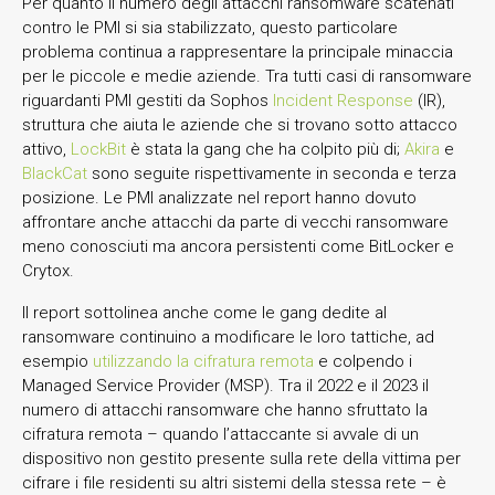
Per quanto il numero degli attacchi ransomware scatenati
contro le PMI si sia stabilizzato, questo particolare
problema continua a rappresentare la principale minaccia
per le piccole e medie aziende. Tra tutti casi di ransomware
riguardanti PMI gestiti da Sophos
Incident Response
(IR),
struttura che aiuta le aziende che si trovano sotto attacco
attivo,
LockBit
è stata la gang che ha colpito più di;
Akira
e
BlackCat
sono seguite rispettivamente in seconda e terza
posizione. Le PMI analizzate nel report hanno dovuto
affrontare anche attacchi da parte di vecchi ransomware
meno conosciuti ma ancora persistenti come BitLocker e
Crytox.
Il report sottolinea anche come le gang dedite al
ransomware continuino a modificare le loro tattiche, ad
esempio
utilizzando la cifratura remota
e colpendo i
Managed Service Provider (MSP). Tra il 2022 e il 2023 il
numero di attacchi ransomware che hanno sfruttato la
cifratura remota – quando l’attaccante si avvale di un
dispositivo non gestito presente sulla rete della vittima per
cifrare i file residenti su altri sistemi della stessa rete – è