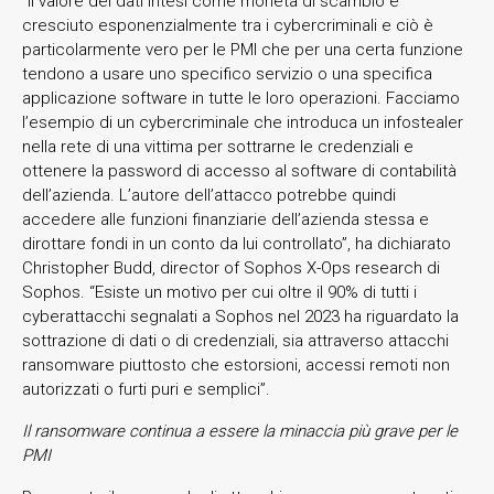
“Il valore dei dati intesi come moneta di scambio è
cresciuto esponenzialmente tra i cybercriminali e ciò è
particolarmente vero per le PMI che per una certa funzione
tendono a usare uno specifico servizio o una specifica
applicazione software in tutte le loro operazioni. Facciamo
l’esempio di un cybercriminale che introduca un infostealer
nella rete di una vittima per sottrarne le credenziali e
ottenere la password di accesso al software di contabilità
dell’azienda. L’autore dell’attacco potrebbe quindi
accedere alle funzioni finanziarie dell’azienda stessa e
dirottare fondi in un conto da lui controllato”, ha dichiarato
Christopher Budd, director of Sophos X-Ops research di
Sophos. “Esiste un motivo per cui oltre il 90% di tutti i
cyberattacchi segnalati a Sophos nel 2023 ha riguardato la
sottrazione di dati o di credenziali, sia attraverso attacchi
ransomware piuttosto che estorsioni, accessi remoti non
autorizzati o furti puri e semplici”.
Il ransomware continua a essere la minaccia più grave per le
PMI