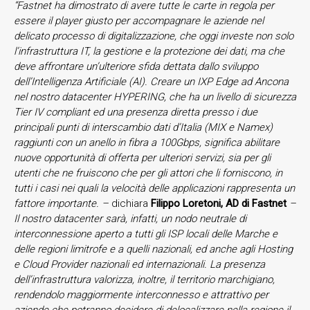
“Fastnet ha dimostrato di avere tutte le carte in regola per
essere il player giusto per accompagnare le aziende nel
delicato processo di digitalizzazione, che oggi investe non solo
l’infrastruttura IT, la gestione e la protezione dei dati, ma che
deve affrontare un’ulteriore sfida dettata dallo sviluppo
dell’Intelligenza Artificiale (AI). Creare un IXP Edge ad Ancona
nel nostro datacenter HYPERING, che ha un livello di sicurezza
Tier IV compliant ed una presenza diretta presso i due
principali punti di interscambio dati d’Italia (MIX e Namex)
raggiunti con un anello in fibra a 100Gbps, significa abilitare
nuove opportunità di offerta per ulteriori servizi, sia per gli
utenti che ne fruiscono che per gli attori che li forniscono, in
tutti i casi nei quali la velocità delle applicazioni rappresenta un
fattore importante. –
dichiara
Filippo Loretoni, AD di Fastnet
–
Il nostro datacenter sarà, infatti, un nodo neutrale di
interconnessione aperto a tutti gli ISP locali delle Marche e
delle regioni limitrofe e a quelli nazionali, ed anche agli Hosting
e Cloud Provider nazionali ed internazionali. La presenza
dell’infrastruttura valorizza, inoltre, il territorio marchigiano,
rendendolo maggiormente interconnesso e attrattivo per
aziende che potranno decidere di delocalizzare nella regione il