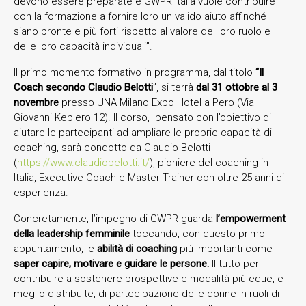
devono essere preparate e GWPR Italia vuole contribuire
con la formazione a fornire loro un valido aiuto affinché
siano pronte e più forti rispetto al valore del loro ruolo e
delle loro capacità individuali”.
Il primo momento formativo in programma, dal titolo
“
Il
Coach secondo Claudio Belotti
”, si terrà
dal 31 ottobre al 3
novembre
presso UNA Milano Expo Hotel a Pero (Via
Giovanni Keplero 12). Il corso, pensato con l’obiettivo di
aiutare le partecipanti ad ampliare le proprie capacità di
coaching, sarà condotto da Claudio Belotti
(
https://www.claudiobelotti.it/
), pioniere del coaching in
Italia, Executive Coach e Master Trainer con oltre 25 anni di
esperienza.
Concretamente, l’impegno di GWPR guarda
l’empowerment
della leadership femminile
toccando, con questo primo
appuntamento, le
abilità di coaching
più importanti come
saper
capire, motivare e guidare le persone.
Il tutto per
contribuire a sostenere prospettive e modalità più eque, e
meglio distribuite, di partecipazione delle donne in ruoli di