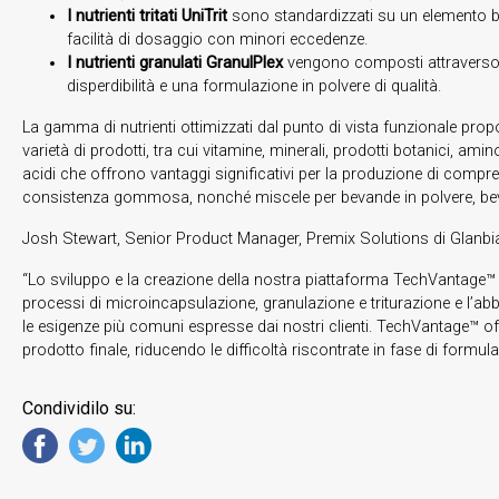
I nutrienti tritati UniTrit
sono standardizzati su un elemento bas
facilità di dosaggio con minori eccedenze.
I nutrienti granulati GranulPlex
vengono composti attraverso la
disperdibilità e una formulazione in polvere di qualità.
La gamma di nutrienti ottimizzati dal punto di vista funzionale pr
varietà di prodotti, tra cui vitamine, minerali, prodotti botanici, aminoa
acidi che offrono vantaggi significativi per la produzione di compres
consistenza gommosa, nonché miscele per bevande in polvere, bev
Josh Stewart, Senior Product Manager, Premix Solutions di Glanbia 
“Lo sviluppo e la creazione della nostra piattaforma TechVantage™ s
processi di microincapsulazione, granulazione e triturazione e l’a
le esigenze più comuni espresse dai nostri clienti. TechVantage™ off
prodotto finale, riducendo le difficoltà riscontrate in fase di formul
Condividilo su: