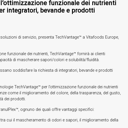
’ottimizzazione funzionale dei nutrienti
er integratori, bevande e prodotti
i e soluzioni di servizio, presenta TechVantage™ a Vitafoods Europe,
one funzionale dei nutrienti, TechVantage™ fornirà ai clienti
capacità di mascherare sapori/colori e solubilità/fluidità.
sano soddisfare la richiesta di integratori, bevande e prodotti
cnologie TechVantage™ per l’ottimizzazione funzionale dei nutrienti
ze come il miglioramento del colore, della trasparenza, del gusto,
ità dei prodotti.
ranulPlex™, ognuno dei quali offre vantaggi specifici:
i, tra cui il mascheramento di odori e sapori, il miglioramento della