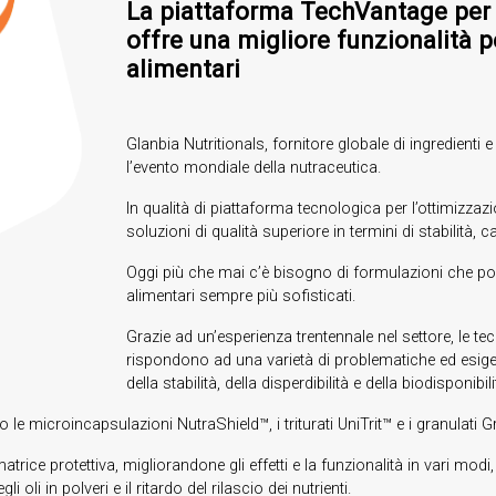
La piattaforma TechVantage per l
offre una migliore funzionalità p
alimentari
Glanbia Nutritionals, fornitore globale di ingredient
l’evento mondiale della nutraceutica.
In qualità di piattaforma tecnologica per l’ottimizzazi
soluzioni di qualità superiore in termini di stabilità, 
Oggi più che mai c’è bisogno di formulazioni che pos
alimentari sempre più sofisticati.
Grazie ad un’esperienza trentennale nel settore, le te
rispondono ad una varietà di problematiche ed esigen
della stabilità, della disperdibilità e della biodisponibil
e microincapsulazioni NutraShield™, i triturati UniTrit™ e i granulati G
atrice protettiva, migliorandone gli effetti e la funzionalità in vari mod
li oli in polveri e il ritardo del rilascio dei nutrienti.