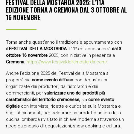
FESTIVAL DELLA MOSTARDA 2025: L’11A
EDIZIONE TORNA A CREMONA DAL 3 OTTOBRE AL
16 NOVEMBRE
Torna anche quest’anno il tradizionale appuntamento con
a
il
FESTIVAL DELLA MOSTARDA
: l’11
edizione si terrà
dal 3
ottobre 16 novembre
2025, con iniziative in presenza a
Cremona
.
https://www.festivaldellamostarda.com/
Anche l’edizione 2025 del Festival della Mostarda si
proporrà sia
come evento diffuso
con degustazioni
organizzate dai produttori, dai ristoratori e dai
commercianti, per
valorizzare uno dei prodotti più
caratteristici del territorio cremonese,
sia
come evento
digitale
con interviste, ricette e curiosità sulla Mostarda e
sugli abbinamenti, per celebrare un prodotto antico della
cucina lombarda rivisitato in chiave moderna attraverso un
ricco calendario di degustazioni, show-cooking e cultura.