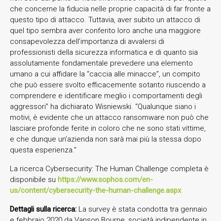
che concerne la fiducia nelle proprie capacità di far fronte a
questo tipo di attacco. Tuttavia, aver subito un attacco di
quel tipo sembra aver conferito loro anche una maggiore
consapevolezza dell’importanza di avvalersi di
professionisti della sicurezza informatica e di quanto sia
assolutamente fondamentale prevedere una elemento
umano a cui affidare la “caccia alle minacce”, un compito
che può essere svolto efficacemente sotanto riuscendo a
comprendere e identificare meglio i comportamenti degli
aggressori” ha dichiarato Wisniewski. “Qualunque siano i
motivi, è evidente che un attacco ransomware non può che
lasciare profonde ferite in coloro che ne sono stati vittime,
e che dunque un’azienda non sarà mai più la stessa dopo
questa esperienza.”
La ricerca Cybersecurity: The Human Challenge completa è
disponibile su
https://www.sophos.com/en-
us/content/cybersecurity-the-human-challenge.aspx
Dettagli sulla ricerca:
La survey è stata condotta tra gennaio
e febbraio 2020 da Vanson Bourne, società indipendente in