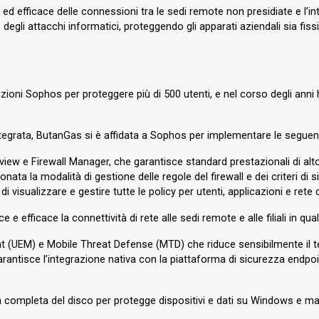
ida ed efficace delle connessioni tra le sedi remote non presidiate e 
degli attacchi informatici, proteggendo gli apparati aziendali sia fis
oni Sophos per proteggere più di 500 utenti, e nel corso degli anni ha
tegrata, ButanGas si è affidata a Sophos per implementare le seguent
iew e Firewall Manager, che garantisce standard prestazionali di alto live
zionata la modalità di gestione delle regole del firewall e dei criteri 
i visualizzare e gestire tutte le policy per utenti, applicazioni e rete
e efficace la connettività di rete alle sedi remote e alle filiali in q
t (UEM) e Mobile Threat Defense (MTD) che riduce sensibilmente il t
arantisce l’integrazione nativa con la piattaforma di sicurezza endpoin
ra completa del disco per protegge dispositivi e dati su Windows e m