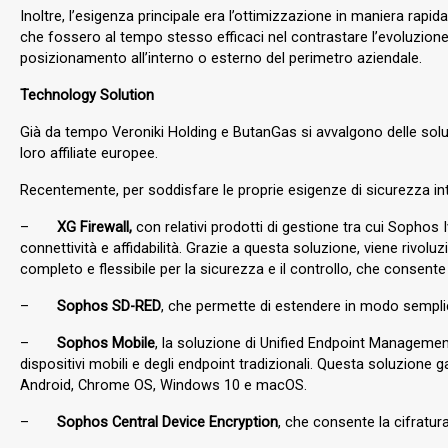
Inoltre, l’esigenza principale era l’ottimizzazione in maniera rap
che fossero al tempo stesso efficaci nel contrastare l’evoluzione 
posizionamento all’interno o esterno del perimetro aziendale.
Technology Solution
Già da tempo Veroniki Holding e ButanGas si avvalgono delle soluzi
loro affiliate europee.
Recentemente, per soddisfare le proprie esigenze di sicurezza in
–
XG Firewall,
con relativi prodotti di gestione tra cui Sophos Iv
connettività e affidabilità. Grazie a questa soluzione, viene rivolu
completo e flessibile per la sicurezza e il controllo, che consente d
–
Sophos SD-RED
, che permette di estendere in modo semplice 
–
Sophos Mobile
, la soluzione di Unified Endpoint Managemen
dispositivi mobili e degli endpoint tradizionali. Questa soluzione g
Android, Chrome OS, Windows 10 e macOS.
–
Sophos Central Device Encryption
, che consente la cifratu