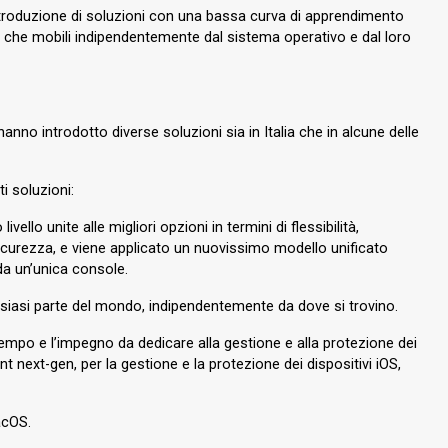
l’introduzione di soluzioni con una bassa curva di apprendimento
si che mobili indipendentemente dal sistema operativo e dal loro
nno introdotto diverse soluzioni sia in Italia che in alcune delle
i soluzioni:
llo unite alle migliori opzioni in termini di flessibilità,
di sicurezza, e viene applicato un nuovissimo modello unificato
 da un’unica console.
ualsiasi parte del mondo, indipendentemente da dove si trovino.
empo e l’impegno da dedicare alla gestione e alla protezione dei
t next-gen, per la gestione e la protezione dei dispositivi iOS,
acOS.