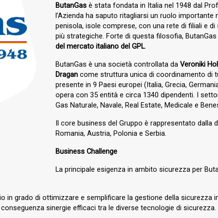
ButanGas
è stata fondata in Italia nel 1948 dal Pro
l’Azienda ha saputo ritagliarsi un ruolo importante 
penisola, isole comprese, con una rete di filiali e di
più strategiche. Forte di questa filosofia, ButanGa
del mercato italiano del GPL
.
ButanGas è una società controllata da
Veroniki Ho
Dragan
come struttura unica di coordinamento di tu
presente in 9 Paesi europei (Italia, Grecia, Germani
opera con 35 entità e circa 1340 dipendenti. I settor
Gas Naturale, Navale, Real Estate, Medicale e Ben
Il core business del Gruppo è rappresentato dalla di
Romania, Austria, Polonia e Serbia.
Business Challenge
La principale esigenza in ambito sicurezza per Butan
cio in grado di ottimizzare e semplificare la gestione della sicurezza 
 conseguenza sinergie efficaci tra le diverse tecnologie di sicurezza.