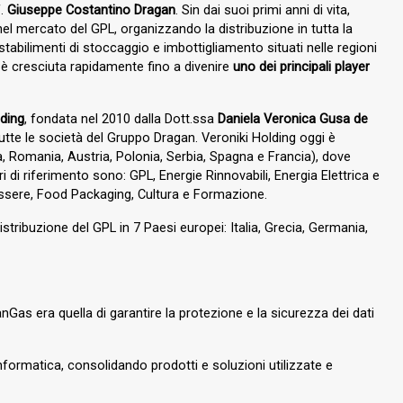
f.
Giuseppe Costantino Dragan
. Sin dai suoi primi anni di vita,
nel mercato del GPL, organizzando la distribuzione in tutta la
 stabilimenti di stoccaggio e imbottigliamento situati nelle regioni
s è cresciuta rapidamente fino a divenire
uno dei principali player
lding
, fondata nel 2010 dalla Dott.ssa
Daniela Veronica Gusa de
tte le società del Gruppo Dragan. Veroniki Holding oggi è
a, Romania, Austria, Polonia, Serbia, Spagna e Francia), dove
i di riferimento sono: GPL, Energie Rinnovabili, Energia Elettrica e
essere, Food Packaging, Cultura e Formazione.
stribuzione del GPL in 7 Paesi europei: Italia, Grecia, Germania,
Gas era quella di garantire la protezione e la sicurezza dei dati
informatica, consolidando prodotti e soluzioni utilizzate e