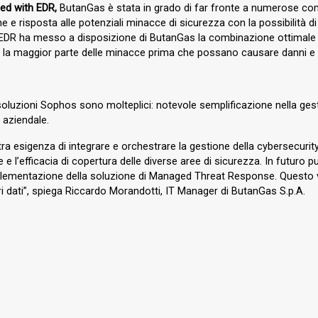
ced with EDR,
ButanGas è stata in grado di far fronte a numerose com
e e risposta alle potenziali minacce di sicurezza con la possibilità di
h EDR ha messo a disposizione di ButanGas la combinazione ottimale 
o la maggior parte delle minacce prima che possano causare danni e bl
 soluzioni Sophos sono molteplici: notevole semplificazione nella ge
e aziendale.
a esigenza di integrare e orchestrare la gestione della cybersecurity
e e l’efficacia di copertura delle diverse aree di sicurezza. In futuro
mplementazione della soluzione di Managed Threat Response. Questo va ne
i dati”, spiega Riccardo Morandotti, IT Manager di ButanGas S.p.A.