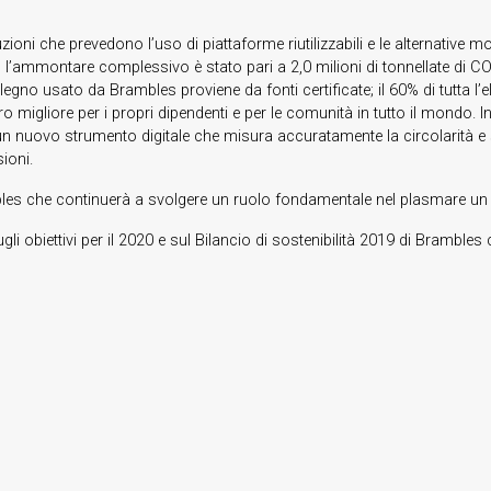
ioni che prevedono l’uso di piattaforme riutilizzabili e le alternative
 l’ammontare complessivo è stato pari a 2,0 milioni di tonnellate di CO2, 
legno usato da Brambles proviene da fonti certificate; il 60% di tutta l’el
ro migliore per i propri dipendenti e per le comunità in tutto il mondo. 
un nuovo strumento digitale che misura accuratamente la circolarità e 
ioni.
mbles che continuerà a svolgere un ruolo fondamentale nel plasmare un 
gli obiettivi per il 2020 e sul Bilancio di sostenibilità 2019 di Brambles