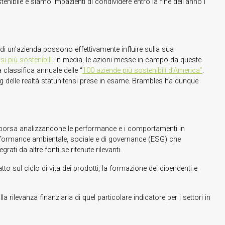
nibile e siamo impazienti di condividere entro la fine dell’anno i
à di un’azienda possono effettivamente influire sulla sua
i più sostenibili.
In media, le azioni messe in campo da queste
classifica annuale delle “
100 aziende più sostenibili d’America”
.
ing delle realtà statunitensi prese in esame. Brambles ha dunque
e in borsa analizzandone le performance e i comportamenti in
i performance ambientale, sociale e di governance (ESG) che
i da altre fonti se ritenute rilevanti.
tto sul ciclo di vita dei prodotti, la formazione dei dipendenti e
rilevanza finanziaria di quel particolare indicatore per i settori in