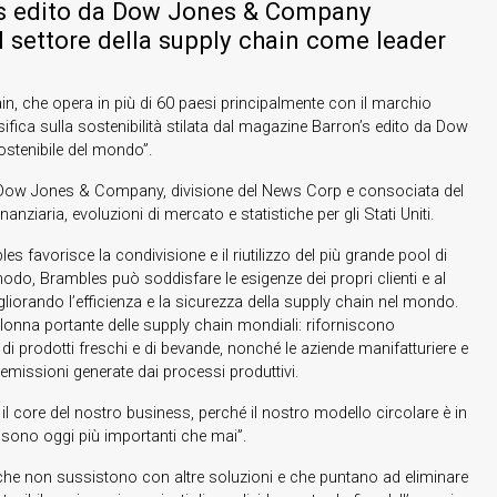
on’s edito da Dow Jones & Company
l settore della supply chain come leader
in, che opera in più di 60 paesi principalmente con il marchio
sifica sulla sostenibilità stilata dal magazine Barron’s edito da Dow
stenibile del mondo”.
 Dow Jones & Company, divisione del News Corp e consociata del
nziaria, evoluzioni di mercato e statistiche per gli Stati Uniti.
 favorisce la condivisione e il riutilizzo del più grande pool di
o modo, Brambles può soddisfare le esigenze dei propri clienti e al
iorando l’efficienza e la sicurezza della supply chain nel mondo.
olonna portante delle supply chain mondiali: riforniscono
 di prodotti freschi e di bevande, nonché le aziende manifatturiere e
le emissioni generate dai processi produttivi.
 core del nostro business, perché il nostro modello circolare è in
ti sono oggi più importanti che mai”.
one che non sussistono con altre soluzioni e che puntano ad eliminare