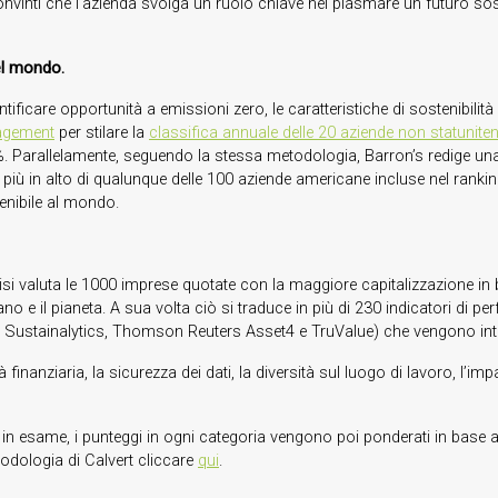
onvinti che l’azienda svolga un ruolo chiave nel plasmare un futuro soste
el mondo.
tificare opportunità a emissioni zero, le caratteristiche di sostenibilit
agement
per stilare la
classifica annuale delle 20 aziende non statunitens
 Parallelamente, seguendo la stessa metodologia, Barron’s redige una 
a più in alto di qualunque delle 100 aziende americane incluse nel rank
enibile al mondo.
l’analisi valuta le 1000 imprese quotate con la maggiore capitalizzazion
perano e il pianeta. A sua volta ciò si traduce in più di 230 indicatori d
, Sustainalytics, Thomson Reuters Asset4 e TruValue) che vengono integrat
inanziaria, la sicurezza dei dati, la diversità sul luogo di lavoro, l’impa
n esame, i punteggi in ogni categoria vengono poi ponderati in base alla 
odologia di Calvert cliccare
qui
.