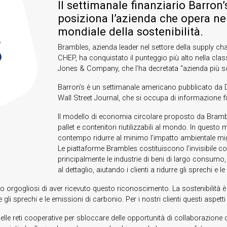
Il settimanale finanziario Barr
posiziona l’azienda che opera ne
mondiale della sostenibilità.
Brambles, azienda leader nel settore della supply cha
CHEP, ha conquistato il punteggio più alto nella clas
Jones & Company, che l’ha decretata “azienda più so
Barron’s è un settimanale americano pubblicato da
Wall Street Journal, che si occupa di informazione fina
Il modello di economia circolare proposto da Brambles
pallet e contenitori riutilizzabili al mondo. In quest
contempo ridurre al minimo l’impatto ambientale migl
Le piattaforme Brambles costituiscono l’invisibile c
principalmente le industrie di beni di largo consumo,
al dettaglio, aiutando i clienti a ridurre gli sprechi e 
gogliosi di aver ricevuto questo riconoscimento. La sostenibilità è il
gli sprechi e le emissioni di carbonio. Per i nostri clienti questi aspet
tà delle reti cooperative per sbloccare delle opportunità di collaborazi