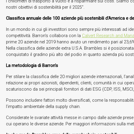
i chilometri di trasporto a vuoto e a risparmiare sui costi. Siamo c
nostri obiettivi di sostenibilità per il 2025”.
Classifica annuale delle 100 aziende più sostenibili d’America e d
In un mondo in cui gli investitori sono sempre più interessati ad iden
competitività. Barron’s collabora con la
Calvert Research and Man
prime 20 aziende nel 2019 hanno avuto un rendimento pari al 23,6%.
Nella classifica delle aziende extra U.S.A. Brambles si è posizionat
conquistato il gradino più alto del podio in quanto azienda più sost
La metodologia di Barron’s
Per stilare la classifica delle 20 migliori aziende internazionali, 
relazione ai propri azionisti, dipendenti, clienti, comunità in cui o
scaturiscono da sei principali fornitori di dati ESG (CDP, ISS, MSCI
Possono includere fattori molto diversificati, come la responsabilità f
l’impatto ambientale della supply chain.
Considerate le svariate attività messe in campo dalle aziende prese i
cui operano le diverse aziende. Per maggiori informazioni sulla met