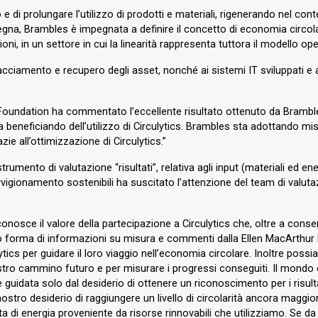
e di prolungare l’utilizzo di prodotti e materiali, rigenerando nel con
onsegna, Brambles è impegnata a definire il concetto di economia circ
tuzioni, in un settore in cui la linearità rappresenta tuttora il modello 
acciamento e recupero degli asset, nonché ai sistemi IT sviluppati e 
Foundation ha commentato l’eccellente risultato ottenuto da Bramble
 sta beneficiando dell’utilizzo di Circulytics. Brambles sta adottand
e all’ottimizzazione di Circulytics.”
rumento di valutazione “risultati”, relativa agli input (materiali ed en
provvigionamento sostenibili ha suscitato l’attenzione del team di valut
nosce il valore della partecipazione a Circulytics che, oltre a consenti
tto forma di informazioni su misura e commenti dalla Ellen MacArthur 
tics per guidare il loro viaggio nell’economia circolare. Inoltre pos
ro cammino futuro e per misurare i progressi conseguiti. Il mondo e p
è guidata solo dal desiderio di ottenere un riconoscimento per i risul
 nostro desiderio di raggiungere un livello di circolarità ancora magg
a di energia proveniente da risorse rinnovabili che utilizziamo. Se d