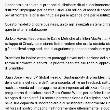
L’economia circolare si propone di eliminare rifiuti e inquinamento 
riutilizzo” impiegato per gestire i suoi 330 milioni di asset di c
per affrontare la crisi dei rifiuti sia per le aziende che per le isti
Questo modello di core business, unito agli avanzati sistemi di tr
questa ottima valutazione.
Jarkko Havas, Responsabile Dati e Metriche alla Ellen MacArthur 
sviluppo di Circulytics e siamo lieti di vedere che ora la società
già eccellenti progressi, che ci auguriamo possano continuare grazi
Brambles ha inoltre ottenuto punteggi elevati nella sezione dello st
forma di prodotti o servizi. La priorità riservata alle fonti di ap
di Brambles.
Juan José Freijo, VP Global Head of Sustainability di Brambles, rico
della catena del valore dell’intera società, offre un feedback so
nostra azienda ed incoraggiamo altre imprese ad utilizzare Circuly
programma di collaborazioni Zero Waste World, per definire il nost
bisogno di circolarità. La nostra partecipazione a Circulytics non 
nella sua capacità di incoraggiare e di sostenere ulteriormente il
rafforza il nostro impegno nell’incrementare ulteriormente la quot