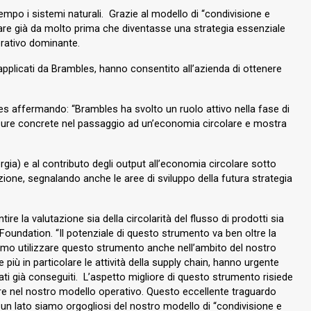
tempo i sistemi naturali. Grazie al modello di “condivisione e
olare già da molto prima che diventasse una strategia essenziale
operativo dominante.
applicati da Brambles, hanno consentito all’azienda di ottenere
s affermando: “Brambles ha svolto un ruolo attivo nella fase di
o misure concrete nel passaggio ad un’economia circolare e mostra
ergia) e al contributo degli output all’economia circolare sotto
azione, segnalando anche le aree di sviluppo della futura strategia
re la valutazione sia della circolarità del flusso di prodotti sia
Foundation. “Il potenziale di questo strumento va ben oltre la
siamo utilizzare questo strumento anche nell’ambito del nostro
iù in particolare le attività della supply chain, hanno urgente
tati già conseguiti. L’aspetto migliore di questo strumento risiede
iore nel nostro modello operativo. Questo eccellente traguardo
a un lato siamo orgogliosi del nostro modello di “condivisione e