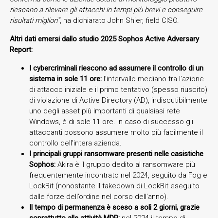
riescano a rilevare gli attacchi in tempi più brevi e conseguire
risultati migliori”
, ha dichiarato John Shier, field CISO.
Altri dati emersi dallo studio 2025 Sophos Active Adversary
Report:
I cybercriminali riescono ad assumere il controllo di un
sistema in sole 11 ore:
l’intervallo mediano tra l’azione
di attacco iniziale e il primo tentativo (spesso riuscito)
di violazione di Active Directory (AD), indiscutibilmente
uno degli asset più importanti di qualsiasi rete
Windows, è di sole 11 ore. In caso di successo gli
attaccanti possono assumere molto più facilmente il
controllo dell’intera azienda.
I principali gruppi ransomware presenti nelle casistiche
Sophos:
Akira è il gruppo dedito al ransomware più
frequentemente incontrato nel 2024, seguito da Fog e
LockBit (nonostante il takedown di LockBit eseguito
dalle forze dell’ordine nel corso dell’anno).
Il tempo di permanenza è sceso a soli 2 giorni, grazie
soprattutto alle attività MDR:
nel 2024 il tempo di