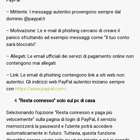
– Mittente: I messaggi autentici provengono sempre dal
dominio @paypal.it
– Motivazione: Le e-mail di phishing cercano di creare il
panico sfruttando ad esempio messaggi come “Il tuo conto
sarà bloccato”.
– Allegati: Le email ufficiali dei servizi di pagamento online non
contengono mai allegati.
– Link: Le email di phishing contengono link a siti web non
autentici. Gli indirizzi web PayPal autentici iniziano sempre
con
https://www.paypal.com/
.
“Resta connesso” solo sul pc di casa
Selezionando l’opzione “Resta connesso e paga più
velocemente” sulla pagina di login di PayPal, il servizio
memorizzerà la password e l’utente potrà accedere
automaticamente in futuro. Tuttavia, questa funzione
dovrebbe essere usata solo su un pc privato a cui si accede