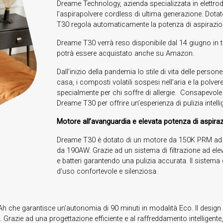
Dreame Technology, azienda specializzata in elettrod
l’aspirapolvere cordless di ultima generazione. Dota
T30 regola automaticamente la potenza di aspirazione 
Dreame T30 verrà reso disponibile dal 14 giugno in 
potrà essere acquistato anche su Amazon.
Dall’inizio della pandemia lo stile di vita delle per
casa, i composti volatili sospesi nell’aria e la polve
specialmente per chi soffre di allergie. Consapevol
Dreame T30 per offrire un’esperienza di pulizia intelli
Motore all’avanguardia e elevata potenza di aspira
Dreame T30 è dotato di un motore da 150K PRM ad al
da 190AW. Grazie ad un sistema di filtrazione ad eleva
e batteri garantendo una pulizia accurata. Il sistema 
d’uso confortevole e silenziosa.
Ah che garantisce un’autonomia di 90 minuti in modalità Eco. Il design 
 Grazie ad una progettazione efficiente e al raffreddamento intelligent