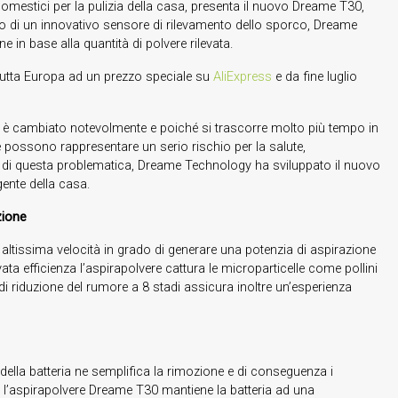
omestici per la pulizia della casa, presenta il nuovo Dreame T30,
to di un innovativo sensore di rilevamento dello sporco, Dreame
in base alla quantità di polvere rilevata.
tutta Europa ad un prezzo speciale su
AliExpress
e da fine luglio
sone è cambiato notevolmente e poiché si trascorre molto più tempo in
re possono rappresentare un serio rischio per la salute,
e di questa problematica, Dreame Technology ha sviluppato il nuovo
gente della casa.
zione
tissima velocità in grado di generare una potenzia di aspirazione
ta efficienza l’aspirapolvere cattura le microparticelle come pollini
di riduzione del rumore a 8 stadi assicura inoltre un’esperienza
della batteria ne semplifica la rimozione e di conseguenza i
e, l’aspirapolvere Dreame T30 mantiene la batteria ad una