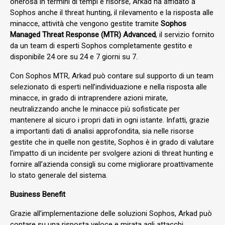
onerosa in termini di tempi e risorse, Arkad ha affidato a
Sophos anche il threat hunting, il rilevamento e la risposta alle
minacce, attività che vengono gestite tramite
Sophos
Managed Threat Response (MTR) Advanced
, il servizio fornito
da un team di esperti Sophos completamente gestito e
disponibile 24 ore su 24 e 7 giorni su 7.
Con Sophos MTR, Arkad può contare sul supporto di un team
selezionato di esperti nell’individuazione e nella risposta alle
minacce, in grado di intraprendere azioni mirate,
neutralizzando anche le minacce più sofisticate per
mantenere al sicuro i propri dati in ogni istante. Infatti, grazie
a importanti dati di analisi approfondita, sia nelle risorse
gestite che in quelle non gestite, Sophos è in grado di valutare
l’impatto di un incidente per svolgere azioni di threat hunting e
fornire all’azienda consigli su come migliorare proattivamente
lo stato generale del sistema.
Business Benefit
Grazie all’implementazione delle soluzioni Sophos, Arkad può
contare su una risposta veloce e mirata agli attacchi