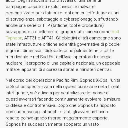
autori degli attacchi si sono avvalsi di una serie di
campagne basate su exploit inediti e malware
personalizzato per distribuire tool con cui effettuare azioni
di sorveglianza, sabotaggio e cyberspionaggio, sfruttando
anche una serie di TTP (tattiche, tool e procedure)
sovrapposte a quelle di noti gruppi statali cinesi come
Volt
Typhoon
, APT31 e APT41. Gli obiettivi di tali campagne sono
state infrastrutture critiche ed entità governative di piccole
e grandi dimensioni dislocate principalmente nella parte
meridionale e nel Sud-Est dell’Asia: operatori di energia
nucleare, l’aeroporto di una capitale nazionale, un ospedale
militare, apparati di sicurezza statali e ministeri centrali.
Nel corso dell’operazione Pacific Rim, Sophos X-Ops, l’unità
di Sophos specializzata nella cybersicurezza e nella threat
intelligence, si è attivata per neutralizzare le mosse di
questi avversari facendo continuamente evolvere le misure
di difesa e controffensiva. Dopo che Sophos ha risposto
con successo agli attacchi iniziali, gli avversari hanno
reagito coinvolgendo risorse maggiormente esperte.
Sophos ha successivamente scoperto un vasto