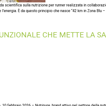
 scientifica sulla nutrizione per runner realizzata in collaboraz
 l’energia. È da questo principio che nasce “42 km in Zona Blu – N
FUNZIONALE CHE METTE LA S
 10 febbraio 2026 – Nutripure, brand attivo nel settore della nutr