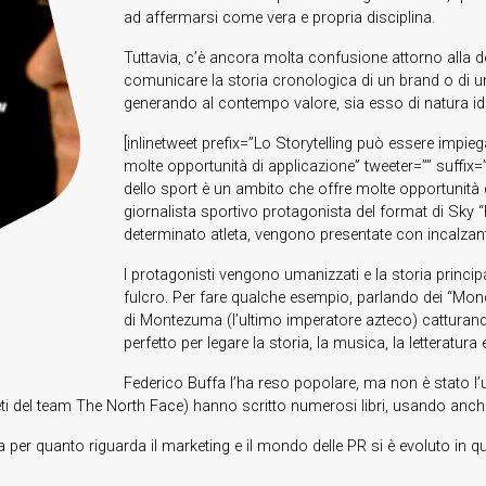
ad affermarsi come vera e propria disciplina.
Tuttavia, c’è ancora molta confusione attorno alla def
comunicare la storia cronologica di un brand o di un
generando al contempo valore, sia esso di natura id
[inlinetweet prefix=”Lo Storytelling può essere impieg
molte opportunità di applicazione” tweeter=”” suffix=”
dello sport è un ambito che offre molte opportunità d
giornalista sportivo protagonista del format di Sky “F
determinato atleta, vengono presentate con incalzante
I protagonisti vengono umanizzati e la storia principa
fulcro. Per fare qualche esempio, parlando dei “Mondia
di Montezuma (l’ultimo imperatore azteco) catturando
perfetto per legare la storia, la musica, la letteratura 
Federico Buffa l’ha reso popolare, ma non è stato l’u
tleti del team The North Face) hanno scritto numerosi libri, usando anche
 per quanto riguarda il marketing e il mondo delle PR si è evoluto in