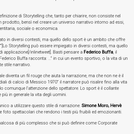
inizione di Storytelling che, tanto per chiarire, non consiste nel
 prodotto, bensì nel creare un universo narrativo intorno ad essi,
entitaria, sociale o economica.
ato in diversi contesti, ma quello dello sport è un ambito che offre
”]Lo Storytelling può essere impiegato in diversi contesti, ma quello
i applicazione[/inlinetweet]. Basti pensare a
Federico Buffa
, il
ederico Buffa racconta: …” in cui un evento sportivo, o la vita di un
 stile narrativo.
le diventa un fil rouge che aiuta la narrazione, ma che non ne è il
li di calcio di Messico 1970” il narratore può risalire fino alla vita
 comunque l’attenzione dello spettatore. Lo sport è il collante
e più in generale la vita degli uomini.
nico a utilizzare questo stile di narrazione.
Simone Moro, Hervè
 foto spettacolari che rendono i testi più fruibili ed emozionanti.
 qualcosa di più complesso che si può definire come Corporate